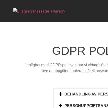
GDPR PO
I enlighet med GDPR-policyen har vi vidtagit åtgärd
personuppgifter hanteras på ett ansvarsfu
BEHANDLING AV PER
PERSONUPPGIFTSAN