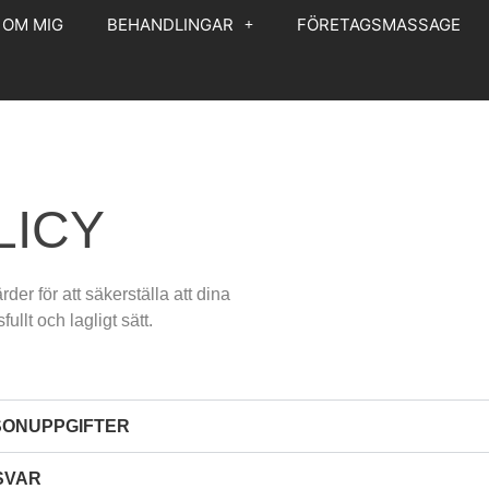
OM MIG
BEHANDLINGAR
FÖRETAGSMASSAGE
LICY
er för att säkerställa att dina
llt och lagligt sätt.
SONUPPGIFTER
SVAR